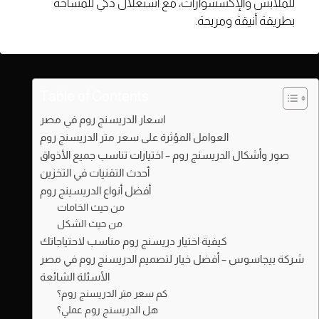
للملابس والإكسسوارات، مع استغلال ذكي للمساحة
بطريقة أنيقة ومريحة.
Table of Contents
اسعار الدريسنج روم في مصر
العوامل المؤثرة على سعر متر الدريسنج روم
صور وأشكال الدريسنج روم – اختيارات تناسب جميع الأذواق
أحدث التقنيات في التخزين
أفضل أنواع الدريسينج روم
من حيث الخامات
من حيث الشكل
كيفية اختيار دريسنج روم مناسب لاحتياجاتك
شركة بيجاسوس – أفضل خيار لتصميم الدريسنج روم في مصر
الأسئلة الشائعة
كم سعر متر الدريسنج روم؟
هل الدريسنج روم عملي؟