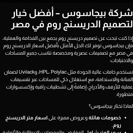
شركة بيجاسوس – أفضل خيار
لتصميم الدريسنج روم في مصر
إذا كنت تبحث عن تصميم دريسنج روم يجمع بين الفخامة والعملية،
فإن بيجاسوس توفر لك الحل الأمثل بأفضل اسعار الدريسنج روم
في مصر مع تصميمات عصرية ومخصصة تناسب جميع المساحات
والاحتياجات.
نستخدم خامات عالية الجودة مثل HPL، Polylac، وUvilack لضمان
المتانة والاستدامة، مع استغلال ذكي للمساحات عبر تقسيمات
عملية للأرفف والأدراج، إضافةً إلى تشطيبات راقية وإكسسوارات
متطورة.
لماذا تختار بيجاسوس؟
خصومات هائلة
وعروض مميزة على
اسعار متر الدريسنج
روم.
سعر المتر شامل
المقابض والمفصلات الإيطالية والألمانية،