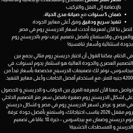
بالإضافة إلى النقل والتركيب
ضمان 5 سنوات
مع
صيانة مدى الحياة.
تنفيذ سريع ودقيق
وفق أعلى معايير الجودة.
اتصل بنا الآن
لمعرفة أحدث اسعار الدريسنج روم في مصر
والعروض والاستمتاع بأفضل تصميم غرف نوم بالدريسنج روم
بجودة استثنائية وأسعار تنافسية!
في الختام، يمكننا القول أن اختيار دريسنج روم مثالي يجمع بين
التصميم العصري والجودة العالية هو استثمار يدوم لسنوات. في
بيجاسوس، نوفر لك تصميمات الدرسينج مخصصة بأسعار تبدأ من
4200 جنيه للمتر
، مع استخدام أفضل الخامات وأعلى معايير التنفيذ.
تواصل معنا الآن لمعرفه الفرق بين الدولاب و الدريسنج و للحصول
على اشكال الدريسنج روم صغيرة بافضل سعر متر التصميم الداخلي
في مصر و عرض لسعر الدريسنج روم في مصر و اشكال دريسنج
روم مقفل 2026 يناسب احتياجاتك، واستمتع بأفضل جودة غرفة
نوم دريسنج وضمان مع بيجاسوس – خبرة
18 عامًا
في تصميم
الدرسنج و المسطحات الخشبية!