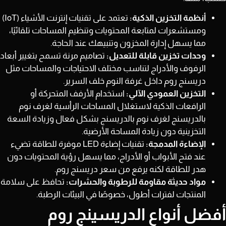
أنظمة التخزين الذكية:
تعتمد على تقنيات إنترنت الأشياء (IoT)
ومستشعرات لمتابعة المحتويات وتنظيم المساحات تلقائيًا،
مما يسهل إدارة المخزون وتنبيهك عند الحاجة.
وحدات تخزين قابلة للتعديل:
تصاميم مرنة تسمح بتغيير أبعاد
الرفوف والأدراج لتناسب مختلف الاحتياجات والمساحات مثل
دريسنج روم داخل غرفة النوم خلف السرير.
التخزين العمودي الآلي:
استخدام الأرفف المتحركة أو
الرافعات الذكية لاستغلال المساحات الرأسية لغرف نوم
بالدريسنج لغرف نوم بالدريسنج بشكل فعال وزيادة السعة
التخزينية دون زيادة المساحة الأرضية.
الإضاءة المدمجة:
تقنيات إضاءة LED موفرة للطاقة تضيء
عند فتح الأبواب أو الأدراج، مما يسهل رؤية المحتويات دون
هدر للطاقة لكنه يرفع من سعر دريسنج روم.
مواد حديثة مقاومة للرطوبة والحشرات:
تحافظ على سلامة
المنتجات لفترات أطول، خصوصًا في البيئات الرطبة.
أفضل أنواع الدريسينج روم