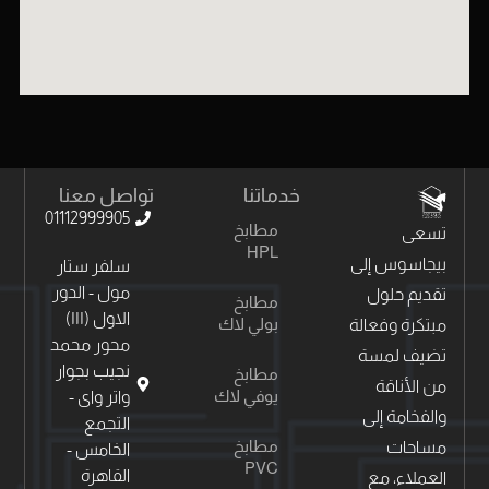
خدماتنا
تواصل معنا
01112999905
مطابخ
تسعى
HPL
بيجاسوس إلى
سلفر ستار
مول - الدور
تقديم حلول
مطابخ
الاول (١١١)
بولي لاك
مبتكرة وفعالة
محور محمد
تضيف لمسة
نجيب بجوار
مطابخ
من الأناقة
يوفي لاك
واتر واى -
والفخامة إلى
التجمع
مطابخ
مساحات
الخامس -
PVC
القاهرة
العملاء، مع