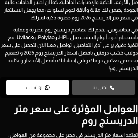
مثل الأرفف الذكية والإضاءات الداخلية، كما أن اختيار الخامات عالية
الجودة يضمن لك متانة وأناقة تدوم لسنوات؛ مما يجعل الاستثمار
في سعر متر الدريسنج 2026 روم خطوة ذكية لمنزلك.
في بيجاسوس، نقدم لك تصاميم دريسنج روم عصرية وعملية
باستخدام أجود أنواع الخشب مثل HPL، وPolylac، وUvilack، مع
تنفيذ دقيق يراعي أدق التفاصيل. تواصل معنا الآن لتحصل على سعر
دولاب خشب درفتين بافضل اسعار الدريسنج روم 2026 و تصميم
مخصص يعكس ذوقك ويلبي احتياجاتك بأفضل الأسعار و تكلفة
الدريسنج روم!
اتصل بنا
الواتساب
العوامل المؤثرة على سعر متر
الدريسنج روم
تعتمد
اسعار متر الدريسنج في مصر
على مجموعة من العوامل،