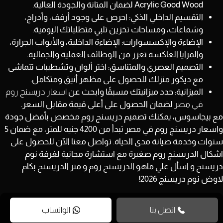
Acrylic Good Wood
لضمان المتانة والجودة العالية.
التقسيم الداخلي الذكي:
احرص على وجود أرفف، وأدراج،
وشماعات، ومساحات تخزين تلبي متطلباتك اليومية.
الإضاءة والإكسسوارات:
الإضاءة الداخلية، والأبواب الجرارة،
والمرايا العاكسة تعزز من الوظائف العملية والجمالية.
التصميم العصري والمتناسق:
اختر ألوان وتشطيبات تتماشى
مع ديكور منزلك للحصول على مظهر أنيق ومتكامل.
الميزانية:
حدد ميزانيتك مسبقًا وابحث عن
اسعار دريسنج روم
في مصر
لضمان الحصول على أعلى قيمة مقابل السعر.
مع بيجاسوس، يمكنك تصميم دريسنج روم مخصص بأفضل جودة
واسعار دريسنج روم في مصر تبدأ من
4200 جنيه للمتر
، مع ضمان
5
سنوات
وخدمة صيانة مدى الحياة. تواصل معنا الآن للحصول على
اشكال الدريسنج روم صغيرة مع استشارة مجانية لغرفة نوم
دريسنج و اسأل علي ماهو الدريسنج روم و متر الدريسنج بكام
لاوض نوم دريسنج 2026!
اتصل بنا
الواتساب