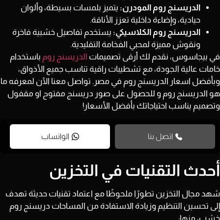
الدريسنج روم المودرن:
يتميز بلمسات بسيطة، وألوان
حيادية، وإضاءة داخلية تعزز الأناقة.
الدريسنج روم الكلاسيكي:
يستخدم تفاصيل خشبية فاخرة
ونقوش مميزة لمحبي الفخامة التقليدية.
في بيجاسوس، نقدم لك أرقى تصميمات
الدريسنج روم
باستخدام
خامات عالية الجودة، مع تشطيبات راقية تناسب جميع الأذواق،
وبأفضل اسعار الدريسنج روم في مصر. تواصل معنا الآن لمعرفه ما
هو الدريسنج روم و للحصول على صور دريسنج مفتوح او مقفول
وتصميم يناسب احتياجاتك بأفضل الأسعار!
اتصل بنا
الواتساب
أحدث التقنيات في التخزين
شهد مجال التخزين تطورًا ملحوظًا مع اعتماد تقنيات حديثة تهدف
إلى تحسين التنظيم وزيادة الاستفادة من المساحات دريسنج روم
خشب، منها: