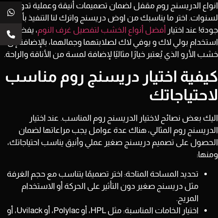
انواع الدريسنج روم مقفل لضمان تصميمات أنيقة وعملية تدوم
لسنوات. اختر ما يناسبك من اوض دريسنج واترك لنا التنفيذ بأعلى
جودة!
عند اختيار
أفضل أنواع الخشب لتفصيل غرف النوم
، يفضل
استخدام بولي لاك و يوفي لاك لصلابتهما وجمالهما، بالإضافة إلى
خشب الأرو الذي يُعتبر خيارًا مثاليًا لإضافة لمسة من الأناقة والراحة.
كيفية اختيار دريسنج روم مناسب
لاحتياجاتك
اليك بعض نصائح لاختيار الدريسنج روم المناسب.
عند اختيار
الدريسنج روم المثالي
، هناك عدة عوامل يجب مراعاتها لضمان
الحصول على تصميم دريسنج صغير عملي وأنيق يناسب احتياجاتك،
ومنها:
تحديد المساحة المتاحة:
اختر تصميمًا يتناسب مع حجم الغرفة
مثل دريسنج صغير دون التأثير على الحركة أو الاستخدام
المريح.
اختيار الخامات المناسبة:
مثل
HPL، أو Polylac، أو Uvilack، أو