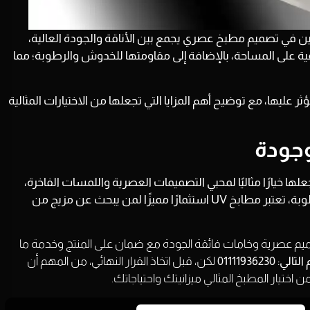
اص الراغبين في تصميم مطبخ عصري يجمع بين الأناقة والجودة العالية،
يضفي لمسة راقية على المساحة، بالإضافة إلى مقاومتها للخدوش والرطوبة؛ مما
 اسعار مطابخ UV والعوامل التي تؤثر عليها، مع توضيح أهم المزايا التي تجعلها من الاختيارات المثالية
جعلها خيارًا مثاليًا لمحبي التصميمات العصرية واللمسات الفاخرة،
وبفضل جودتها العالية وسطحها اللامع المقاوم للخدوش والرطوبة، تعتبر مطابخ UV استثمارًا مميزًا لمن يبحث عن مزيج من
 إلى واقع مع بيجاسوس! نحن نوفر لك مطابخ UV بتصاميم عصرية وخامات فائقة الجودة مع ضمان على المنتج وخدمة ما
التالي:
01111936230
لكن، قبل اتخاذ القرار النهائي، من المهم أن
 اختيار المطبخ المثالي ميزانيتك واحتياجاتك.