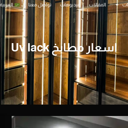
ات
المقالات
فيديوهات
تواصل معنا
العربية
اسعار مطابخ Uv lack