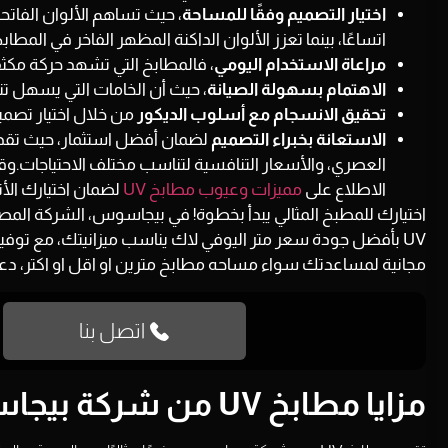
اختيار التصميم وفقًا للمساحة
، حيث تساهم الألوان الفات
اتساعًا، بينما تعزز الألوان الداكنة المظهر الفاخر في المطابخ 
مراعاة الاستخدام اليومي
، فالمطابخ التي تشهد حركة مكثف
الاهتمام بسهولة الصيانة
، حيث أن الخامات التي يسهل ت
تحقيق الانسجام مع أسلوب الديكور
من خلال اختيار تصمي
الاستعانة بخبراء التصميم
لضمان أفضل استثمار، حيث تق
العصري، والأسعار التنافسية لتناسب مختلف الاحتياجات.وقب
الاطلاع على
مميزات وعيوب مطابخ UV
لضمان اختيارك ال
اختيارك للمطبخ المثالي يبدأ بخطوة! في بيجاسوس،
الشركة المصنعة بخبرة 18 س
UV بأفضل جودة سعر متر اليوفي لاك يناسب ميزانيتك، مع توفي
مجانية لمساعدتك سواء مساحه مطابخ مترين او اقل او اكتر، دع
اتصل بنا
مزايا مطابخ UV من شركة بيجاسوس: لماذا هي الخيار الأفضل؟