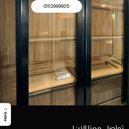
01112999905
→
Index
تواصل معنا الان!