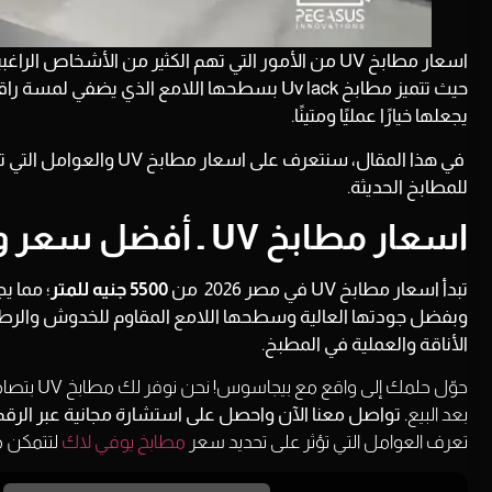
اسعار مطابخ UV من الأمور التي تهم الكثير من الأشخ
حيث تتميز مطابخ Uv lack بسطحها اللامع الذي 
يجعلها خيارًا عمليًا ومتينًا.
في هذا المقال، سنتعرف على
للمطابخ الحديثة.
اسعار مطابخ UV ـ أفضل سعر وجودة
تبدأ اسعار مطابخ UV في مصر 2026 من
5500 جنيه للمتر
؛ مما ي
الأناقة والعملية في المطبخ.
حوّل حلمك
بعد البيع
. تواصل معنا الآن واحصل على استشارة مجانية عبر الرقم 
تعرف العوامل التي تؤثر على تحديد سعر
مطابخ يوفي لاك
لتتمكن من