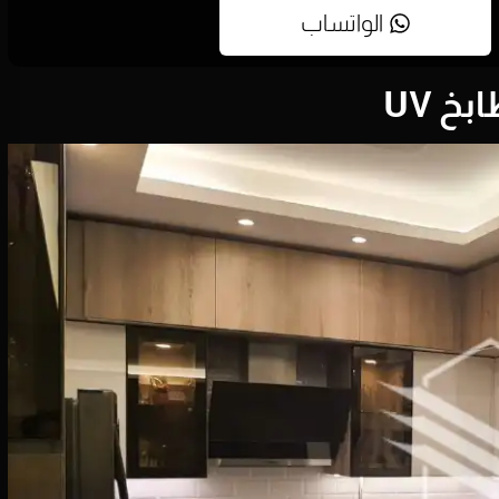
الواتساب
خ UV