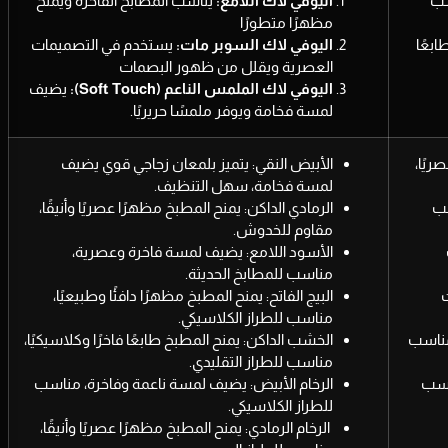
سب
اليوفي لاك اللامع:
يناسب المطابخ الفاخرة ويمنح
مظهرًا متطورًا
بعًا
اليوفي لاك السوبر مات:
يستخدم في التصميمات
العصرية ويقلل من ظهور البصمات
اليوفي لاك الملمس الناعم (Soft Touch):
يضيف
لمسة فخامة ويوفر ملمسًا حريريًا.
ريًا،
الأبيض النقي: يتميز بلمعان زجاجي قوي يضيف
لمسة فخامة، سهل التنظيف.
سب
الرمادي الداكن: يمنح المطبخ مظهرًا عصريًا وأنيقًا،
مقاوم للخدوش.
الأسود اللامع: يضيف لمسة فاخرة وعصرية،
مناسب للمطابخ الحديثة.
ت
البيج الفاتح: يمنح المطبخ مظهرًا دافئًا وطبيعيًا،
مناسب للطراز الكلاسيكي.
مناسب
الخشب الداكن: يمنح المطبخ طابعًا فاخرًا وكلاسيكيًا،
مناسب للطراز التقليدي.
ناسب
الرخام الأبيض: يضيف لمسة ناعمة وفاخرة، مناسب
للطراز الكلاسيكي.
الرخام الرمادي: يمنح المطبخ مظهرًا عصريًا وأنيقًا،