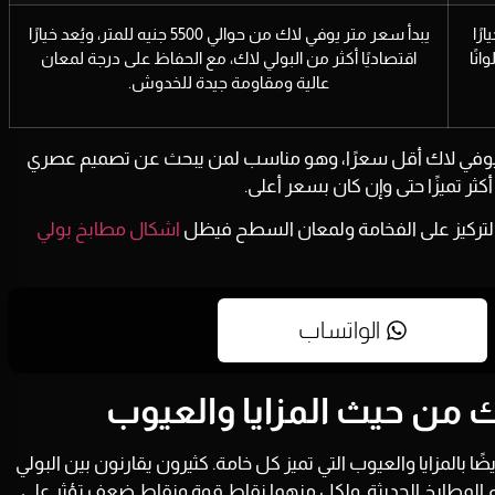
ارًا
يبدأ سعر متر يوفي لاك من حوالي
5500 جنيه للمتر
، ويُعد خيارًا
نًا
اقتصاديًا أكثر من البولي لاك، مع الحفاظ على درجة لمعان
عالية ومقاومة جيدة للخدوش.
اليوفي لاك أقل سعرًا، وهو مناسب لمن يبحث عن تصميم عصري
ثر تميزًا حتى وإن كان بسعر أعلى.
كان التركيز على الفخامة ولمعان السطح فيظل
اشكال مطابخ بولي
الواتساب
ك من حيث المزايا والعيوب
ًا بالمزايا والعيوب التي تميز كل خامة. كثيرون يقارنون بين البولي
يم المطابخ الحديثة. ولكل منهما نقاط قوة ونقاط ضعف تؤثر على