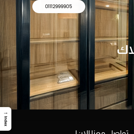
01112999905
لاك
→
Index
تواصل معنا الان!