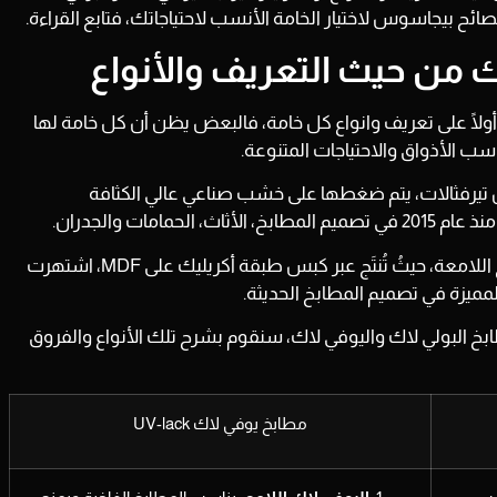
 بيجاسوس لاختيار الخامة الأنسب لاحتياجاتك، فتابع القراءة.
ك من حيث التعريف والأنواع
أولًا على تعريف وانواع كل خامة، فالبعض يظن أن كل خامة لها
اسب الأذواق والاحتياجات المتنوعة.
تيرفثالات، يتم ضغطها على خشب صناعي عالي الكثافة
منذ
عام 2015
في تصميم المطابخ، الأثاث، الحمامات والجدران.
تعد مطابخ اليوفي لاك UV-lack من المطابخ اللامعة، حيثُ تُنتَج عبر كبس طبقة أكريليك على MDF، اشتهرت
المميزة في تصميم المطابخ الحديثة.
بخ البولي لاك واليوفي لاك، سنقوم بشرح تلك الأنواع والفروق
مطابخ يوفي لاك UV-lack