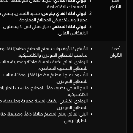
أهم
البولي لاك العادي:
بدرجة لمعان متوسطة، منا
الأنواع
للتصميمات الاقتصادية
البولي لاك الهاي جلوس:
شديد اللمعان، يضفي طا
عصريًا ويستخدم في المطابخ المفتوحة
البولي لاك المطفي:
خيار عملي لمن لا يفضلون
الانعكاس العالي.
أحدث
الأبيض / الأوف وايت: يمنح المطبخ مظهرًا نقيًا وعص
الألوان
مناسب للمطابخ المودرن والكلاسيكية.
الرمادي الفاتح: يضيف لمسة هادئة وعصرية، منا
للمطابخ الخشبية المعاصرة.
الأسود: يمنح المطبخ مظهرًا فاخرًا وجذابًا، مناسب
للمطابخ المودرن.
البيج العاجي: يضيف دفئًا للمطبخ، مناسب للطرازا
الكلاسيكية.
الرمادي الخشبي: يضيف لمسة عصرية وطبيعية، 
للمطابخ المودرن.
البني الفاتح: يمنح المطبخ طابعًا دافئًا وطبيعيًا، م
للطراز الريفي.