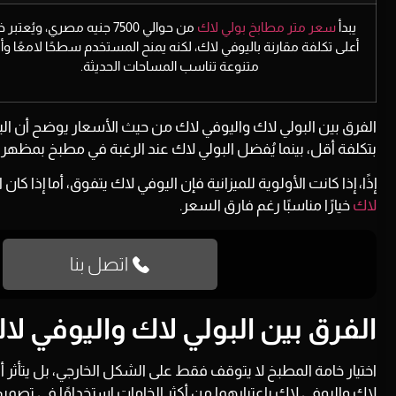
يبدأ
سعر متر مطابخ بولي لاك
من حوالي
7500 جنيه مصري
، ويُعتبر خي
أعلى تكلفة مقارنة باليوفي لاك، لكنه يمنح المستخدم سطحًا لامعًا وألوا
متنوعة تناسب المساحات الحديثة.
الفرق بين البولي لاك واليوفي لاك من حيث الأسعار يوضح أن 
بتكلفة أقل، بينما يُفضل البولي لاك عند الرغبة في مطبخ بمظهر أك
إذًا، إذا كانت الأولوية للميزانية فإن اليوفي لاك يتفوق، أما إذا 
لاك
خيارًا مناسبًا رغم فارق السعر.
اتصل بنا
الفرق بين البولي لاك واليوفي لا
اختيار خامة المطبخ لا يتوقف فقط على الشكل الخارجي، بل يتأثر أيض
لاك واليوفي لاك باعتبارهما من أكثر الخامات استخدامًا في تصم