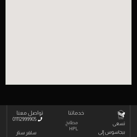
خدماتنا
تواصل معنا
01112999905
مطابخ
تسعى
HPL
بيجاسوس إلى
سلفر ستار