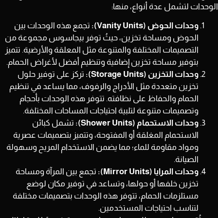
الوحدات لتشمل عدة أنواع، منها:​
وحدات الحوض (Vanity Units):
تجمع هذه الوحدات بين
الحوض ومساحة تخزين، حيثُ توفر بيجاسوس مجموعة من
التصميمات المختلفة والمتنوعة مثل المعلقة والأرضية. تتميز
بتوفير مساحة تخزين إضافية وتنظيم أفضل لأغراض الحمام.
وحدات التخزين (Storage Units):
تركز على توفير حلول
تخزين متعددة مثل الأدراج والرفوف، مما يساعد في تنظيم
الحمام والحفاظ على نظافته. تتوفر هذه الوحدات بأحجام
وتصميمات متنوعة لتلبية احتياجات المساحات المختلفة.
وحدات الاستحمام (Shower Units):
تشمل كبائن
الاستحمام المغلقة أو المفتوحة، وتتميز بتصميمات عصرية
ومواد مقاومة للماء؛ مما يضمن الاستخدام المريح وسهولة
الصيانة.
وحدات المرايا (Mirror Units):
تجمع بين المرآة ومساحة
تخزين خلفها أو حولها، وتساعد في توفير مكان لوضع
مستلزمات الحمام، تتوفر هذه الوحدات بتصميمات مختلفة
لتناسب احتياجات المستخدمين.