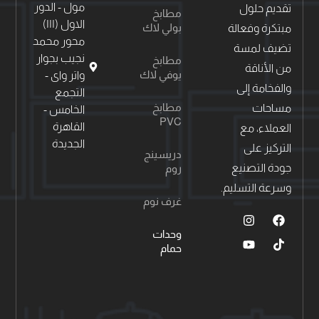
مول - الدور
تقديم حلول
مطابخ
الاول (١١١)
بولي لاك
مبتكرة وفعالة
محور محمد
تضيف لمسة
نجيب بجوار
مطابخ
من الأناقة
يوفي لاك
واتر واى -
والفخامة إلى
التجمع
مطابخ
مساحات
الخامس -
PVC
القاهرة
العملاء، مع
الجديدة
التركيز على
دريسينج
جودة التصنيع
روم
وسرعة التسليم.
غرف نوم
وحدات
حمام